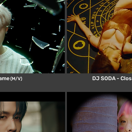
Fame
DJ SODA - Clos
(M/V)