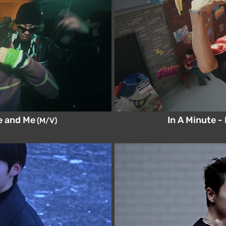
e and Me
In A Minute 
(M/V)