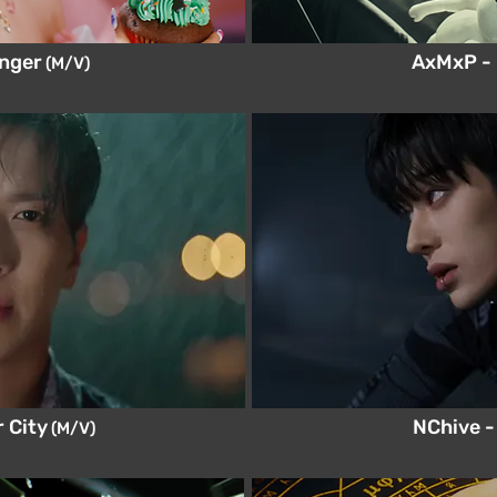
nger
AxMxP - I
(M/V)
 City
NChive -
(M/V)