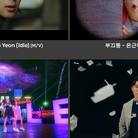
부끄뚱
은근
 Yeon (Idle)
-
(M/V)