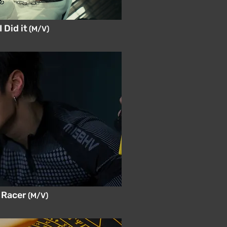
 Did it
(M/V)
 Racer
(M/V)