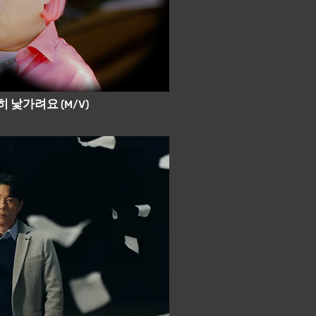
히 낯가려요
(M/V)