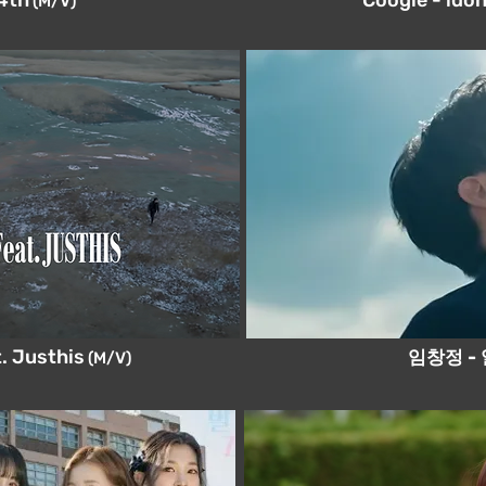
4th
Coogie - idon
(M/V)
t. Justhis
임창정 -
(M/V)