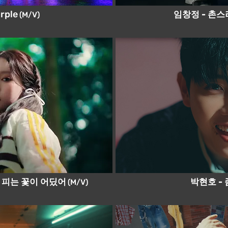
rple
임창정 - 촌
(M/V)
 피는 꽃이 어딨어
박현호 -
(M/V)