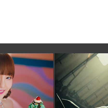
HOME
M/V
LIVE CLIP
PROMO & P/V
CONTACT