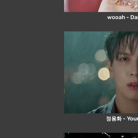
wooah - Da
정용화
- Your