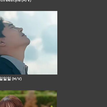
tfreestyle
(M/V)
 일일일
(M/V)