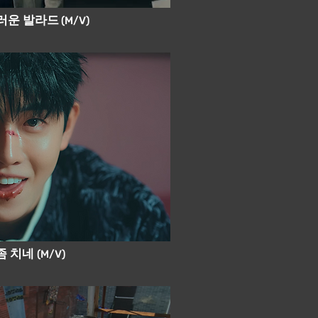
스러운 발라드
(M/V)
 좀 치네
(M/V)